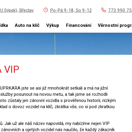
 U Sýpek), Břeclav
Po-Pá 9-18, So 9-12
773 990 75
ídka
Auto na klíč
Výkup
Financování
Věrnostní prog
 VIP
RKARA jste se asi již mnohokrát setkali a má na jižní
 služby posunout na novou metu, a tak jsme se rozhodli
roto zůstaly jen zánovní vozidla s prověřenou historií, nízkým
lad o dovoz vozidel na klíč, zkrátka vše, co si pod zkratkou
ů. Jak už ale náš název napovídá, my nabízíme nejen VIP
je zánovních a ojetých vozidel nás naučilo, že každý zákazník