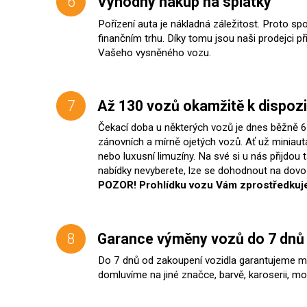
6
Výhodný nákup na splátky
Pořízení auta je nákladná záležitost. Proto 
finančním trhu. Díky tomu jsou naši prodejci p
Vašeho vysněného vozu.
7
Až 130 vozů okamžitě k dispozi
Čekací doba u některých vozů je dnes běžně 6 
zánovních a mírně ojetých vozů. Ať už miniaut
nebo luxusní limuzíny. Na své si u nás přijdou
nabídky nevyberete, lze se dohodnout na dovo
POZOR! Prohlídku vozu Vám zprostředkuje
8
Garance výměny vozů do 7 dnů
Do 7 dnů od zakoupení vozidla garantujeme 
domluvíme na jiné značce, barvě, karoserii, 