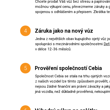
Chcete prodat Váš vůz bez stresu a papírování
možnou výkupní cenu, převezmeme záruky a ga
spojenou s odhlášením a přepisem. Zkrátka ten
4
Záruka jako na nový vůz
Jedna z největších obav kupujícího ojetý vůz j
spolupráci s mezinárodními společnostmi
Def
v délce 12-36 měsíců.
5
Prověření společností Cebia
Společnost Cebia se stala na trhu ojetých vozů
z našich vozidel lze tímto způsobem prověřit, 
nejsou žádné finanční ani právní závazky a jak
jiná vozidla, než důkladně prověřená, nekoupím