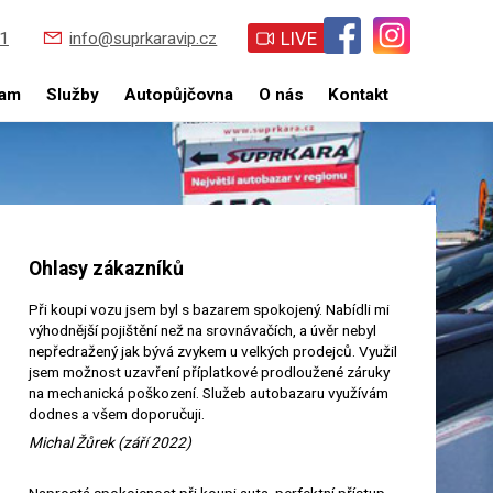
LIVE
1
info@suprkaravip.cz
ram
Služby
Autopůjčovna
O nás
Kontakt
Ohlasy zákazníků
Při koupi vozu jsem byl s bazarem spokojený. Nabídli mi
výhodnější pojištění než na srovnávačích, a úvěr nebyl
nepředražený jak bývá zvykem u velkých prodejců. Využil
jsem možnost uzavření příplatkové prodloužené záruky
na mechanická poškození. Služeb autobazaru využívám
dodnes a všem doporučuji.
Michal Žůrek (září 2022)