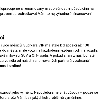
spolupracujeme s renomovanými společnostmi působícími na
řipraveni zprostředkovat Vám to nejvýhodnější financování
ci
i více měsíců. Suprkara VIP má stále k dispozici až 130
a do města, malé vozy na každodenní ježdění, rodinná vozidla,
 také milovníci SUV a Off-roadů. A pokud si ani z naší bohaté
zu vozidla od našich renomovaných partnerů v zahraničí.
me i online!
možnost jeho výměny. Nepotřebujeme znát důvody – pouze se
motoru a vůz Vám bez jakýchkoli problémů vyměníme.