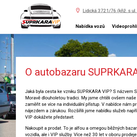
Lidická 3721/76 (křiž. s ul.
Nabídka vozů
Videoprohl
O autobazaru SUPRKARA
Jaká byla cesta ke vzniku SUPRKARA VIP? S názvem SUP
Moravě dlouholetou tradici. My jsme chtěli ovšem naše
zaměřit se více na individuální přístup. V nabídce nám p
nájezdem a zárukou. Rozšířili jsme nabídku služeb napřík
VIP dokážete představit.
Nakoupit a prodat. To je alfou a omegou běžných bazar
vozidla, ale i VIP služby. Více než 30 let v oboru prode