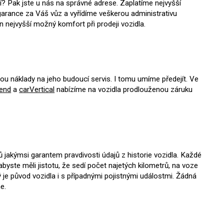
? Pak jste u nás na správné adrese. Zaplatíme nejvyšší
rance za Váš vůz a vyřídíme veškerou administrativu
 nejvyšší možný komfort při prodeji vozidla.
sou náklady na jeho budoucí servis. I tomu umíme předejít. Ve
end
a
carVertical
nabízíme na vozidla prodlouženou záruku
 jakýmsi garantem pravdivosti údajů z historie vozidla. Každé
abyste měli jistotu, že sedí počet najetých kilometrů, na voze
ý je původ vozidla i s případnými pojistnými událostmi. Žádná
e.