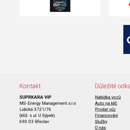
Kontakt
Důležité odk
SUPRKARA VIP
Nabídka vozů
MS-Energy Management s.r.o.
Auto na klíč
Lidická 3721/76
Prodat vůz
(křiž. s ul. U Sýpek)
Financování
690 03 Břeclav
Služby
O nás