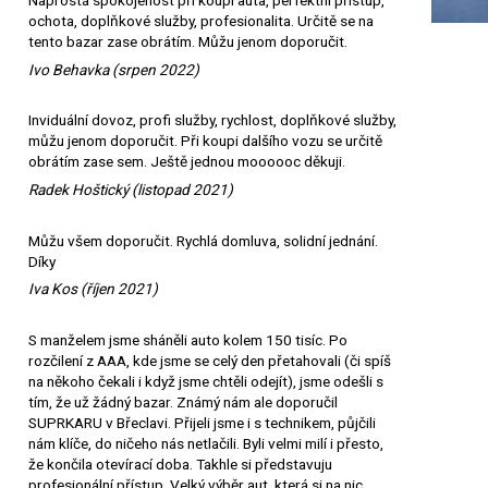
Naprostá spokojenost při koupi auta, perfektní přístup,
ochota, doplňkové služby, profesionalita. Určitě se na
tento bazar zase obrátím. Můžu jenom doporučit.
Ivo Behavka (srpen 2022)
Inviduální dovoz, profi služby, rychlost, doplňkové služby,
můžu jenom doporučit. Při koupi dalšího vozu se určitě
obrátím zase sem. Ještě jednou moooooc děkuji.
Radek Hoštický (listopad 2021)
Můžu všem doporučit. Rychlá domluva, solidní jednání.
Díky
Iva Kos (říjen 2021)
S manželem jsme sháněli auto kolem 150 tisíc. Po
rozčilení z AAA, kde jsme se celý den přetahovali (či spíš
na někoho čekali i když jsme chtěli odejít), jsme odešli s
tím, že už žádný bazar. Známý nám ale doporučil
SUPRKARU v Břeclavi. Přijeli jsme i s technikem, půjčili
nám klíče, do ničeho nás netlačili. Byli velmi milí i přesto,
že končila otevírací doba. Takhle si představuju
profesionální přístup. Velký výběr aut, která si na nic