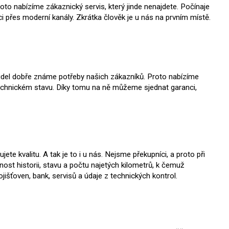
roto nabízíme zákaznický servis, který jinde nenajdete. Počínaje
přes moderní kanály. Zkrátka člověk je u nás na prvním místě.
idel dobře známe potřeby našich zákazníků. Proto nabízíme
technickém stavu. Díky tomu na ně můžeme sjednat garanci,
te kvalitu. A tak je to i u nás. Nejsme překupníci, a proto při
t historii, stavu a počtu najetých kilometrů, k čemuž
išťoven, bank, servisů a údaje z technických kontrol.